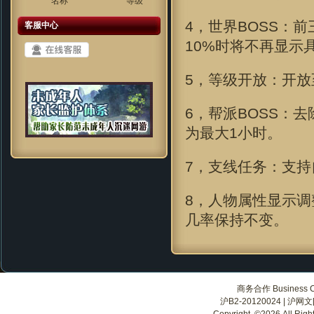
名称
等级
4，世界BOSS：
客服中心
10%时将不再显示
5，等级开放：开放
6，帮派BOSS：
为最大1小时。
7，支线任务：支
8，人物属性显示
几率保持不变。
商务合作 Business Co
沪B2-20120024
|
沪网文[2