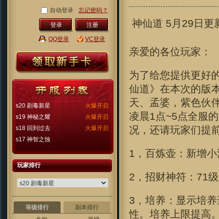
自动登录
忘记密码？
神仙道 5月29日更
注册
QQ登录
VC登录
亲爱的各位玩家：
为了给您提供更好
仙道》在本次的版
天、孟婆，紫色伙伴
s20 剧毒新星
火爆开启
凌晨1点~5点全服
s19 神秘之耀
火爆开启
况，还请玩家们提
s18 回到过去
火爆开启
s17 神智之蚀
1，百炼壶：新增
玩家排行
2，招财神符：71
3，培养：显示培
等级排行
副本排行
性。培养上限提高