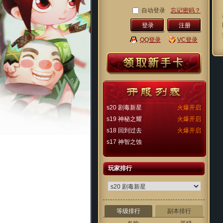
自动登录
忘记密码？
注册
QQ登录
VC登录
s20 剧毒新星
火爆开启
s19 神秘之耀
火爆开启
s18 回到过去
火爆开启
s17 神智之蚀
玩家排行
等级排行
副本排行