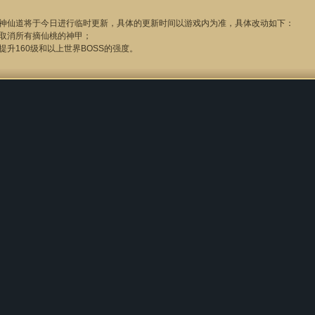
神仙道将于今日进行临时更新，具体的更新时间以游戏内为准，具体改动如下：
取消所有摘仙桃的神甲；
提升160级和以上世界BOSS的强度。