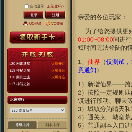
自动登录
忘记密码？
注册
亲爱的各位玩家：
QQ登录
VC登录
为了给您提供更
01:00~08:00
间进行
短时间无法登陆的
1、
仙界
（
仅测试，
s20 剧毒新星
火爆开启
意通知
）
s19 神秘之耀
火爆开启
s18 回到过去
火爆开启
1）新增仙界——跨
s17 神智之蚀
2）按照一定规则
镇进行移动、聊天
玩家排行
3）城镇分为晴天
4）通关太一城蛮荒
5）普通副本入口
等级排行
副本排行