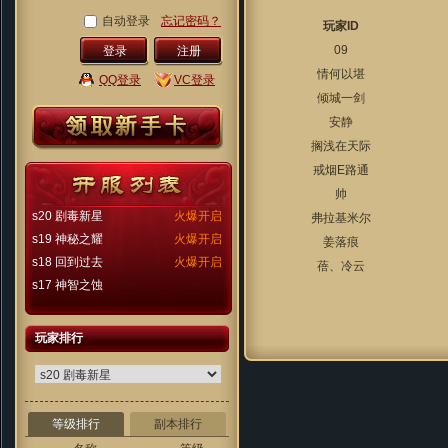
自动登录
忘记密码？
玩家ID
09
注册
情何以堪
QQ登录
VC登录
倾城一剑
安静
搁浅在天际
戒烟E路通
帅
s20 剧毒新星
火爆开启
弗拉基米尔
s19 神秘之耀
火爆开启
姜落痕
s18 回到过去
火爆开启
蓓、冷云
s17 神智之蚀
玩家排行
等级排行
副本排行