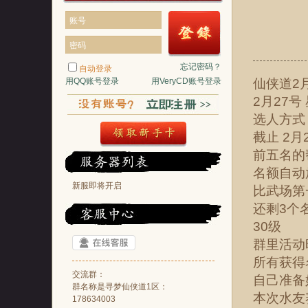
账号
密码
忘记密码？
自动登录
用QQ账号登录
用VeryCD账号登录
仙侠道2
2月27号
选人方式
截止 2月
前五名的
名额自动
新服即将开启
比武场第
还剩3个
30级
群里活动
所有获得
交流群：
自己准备好
群名称是寻梦仙侠道1区：
本次水友
178634003