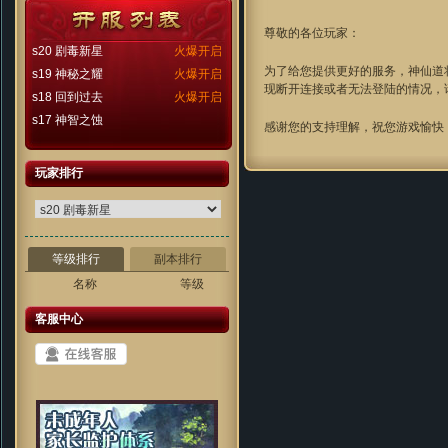
尊敬的各位玩家：
s20 剧毒新星
火爆开启
为了给您提供更好的服务，神仙道将于
s19 神秘之耀
火爆开启
现断开连接或者无法登陆的情况，
s18 回到过去
火爆开启
s17 神智之蚀
感谢您的支持理解，祝您游戏愉快
玩家排行
等级排行
副本排行
名称
等级
客服中心