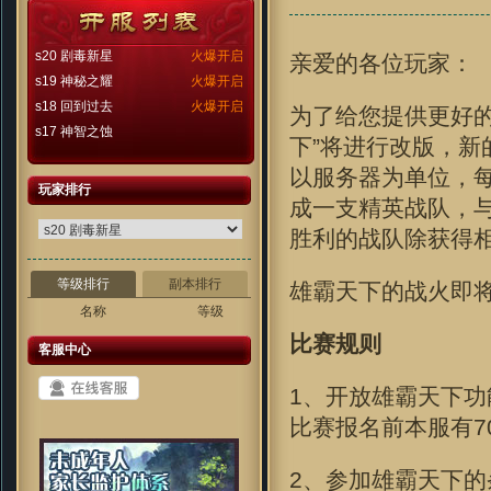
s20 剧毒新星
火爆开启
亲爱的各位玩家：
s19 神秘之耀
火爆开启
s18 回到过去
火爆开启
为了给您提供更好
s17 神智之蚀
下”将进行改版，
以服务器为单位，
玩家排行
成一支精英战队，
胜利的战队除获得
等级排行
副本排行
雄霸天下的战火即
名称
等级
比赛规则
客服中心
1、开放雄霸天下功
比赛报名前本服有7
2、参加雄霸天下的