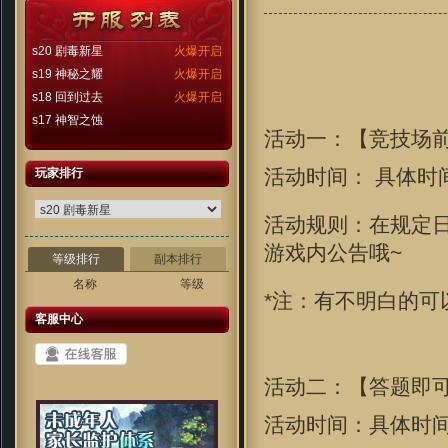
s20 剧毒新星
火爆开启
s19 神秘之耀
火爆开启
s18 回到过去
火爆开启
s17 神智之蚀
活动一：【竞技场
活动时间： 具体时
玩家排行
活动规则：在规定日
游戏内公告哦~
等级排行
副本排行
名称
等级
*注：有不明白的可
客服中心
活动二：【答题即
活动时间：具体时