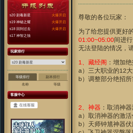
s20 剧毒新星
火爆开启
尊敬的各位玩家：
s19 神秘之耀
火爆开启
s18 回到过去
火爆开启
为了给您提供更好
s17 神智之蚀
01:00~05:00
间进行
无法登陆的情况，
玩家排行
1、藏经阁
：增加绝
a）三大职业的12
等级排行
副本排行
b）调整部分绝招所
名称
等级
客服中心
2、神器
：取消神器
a）取消神器的激
b）天师钟馗神器
c）飞卫神器涅槃