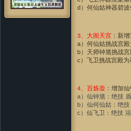
d）何仙姑神器碧
3、大闹天宫
：新增
a）何仙姑挑战宫殿
b）天师钟馗挑战宫
c）飞卫挑战宫殿为
4、百炼壶
：增加仙
a）仙钟馗：绝技 
b）仙何仙姑：绝技
c）仙飞卫：绝技 