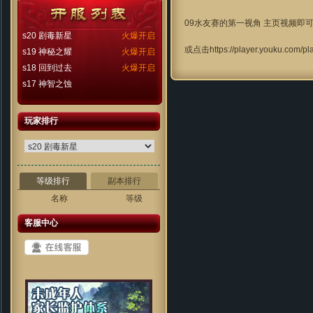
09水友赛的第一视角 主页视频即
s20 剧毒新星
火爆开启
或点击
https://player.youku.com/
s19 神秘之耀
火爆开启
s18 回到过去
火爆开启
s17 神智之蚀
玩家排行
等级排行
副本排行
名称
等级
客服中心