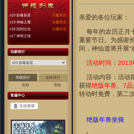
s20 剧毒新星
火爆开启
亲爱的各位玩家：
s19 神秘之耀
火爆开启
s18 回到过去
火爆开启
每年的农历正月
s17 神智之蚀
重要节日。为感谢
间，神仙道将开展“
玩家排行
活动时间
：
201
活动内容：活动
等级排行
副本排行
获得
绝版年兽
、
7
名称
等级
转动时免费，第二
客服中心
绝版年兽坐骑
\