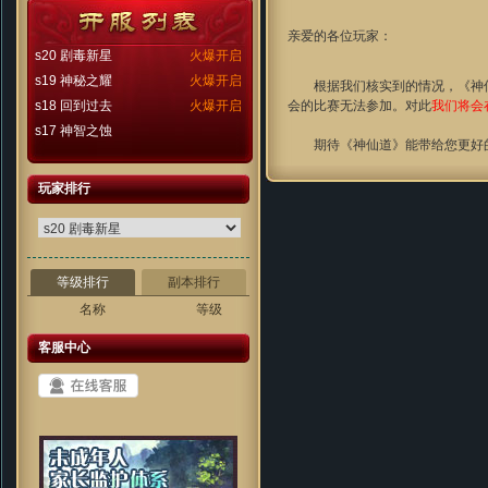
亲爱的各位玩家：
s20 剧毒新星
火爆开启
s19 神秘之耀
火爆开启
根据我们核实到的情况，《神仙道
s18 回到过去
火爆开启
会的比赛无法参加。对此
我们将会
s17 神智之蚀
期待《神仙道》能带给您更好的
玩家排行
等级排行
副本排行
名称
等级
客服中心