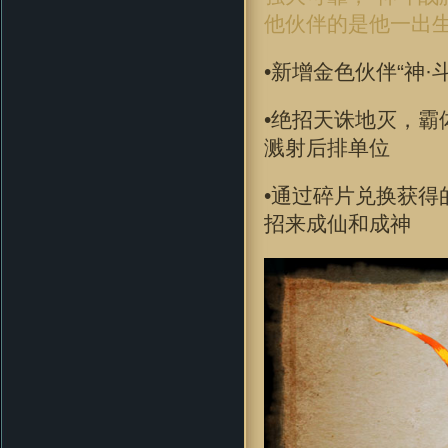
他伙伴的是他一出
•新增金色伙伴“神·
•绝招天诛地灭，
溅射后排单位
•通过碎片兑换获得
招来成仙和成神