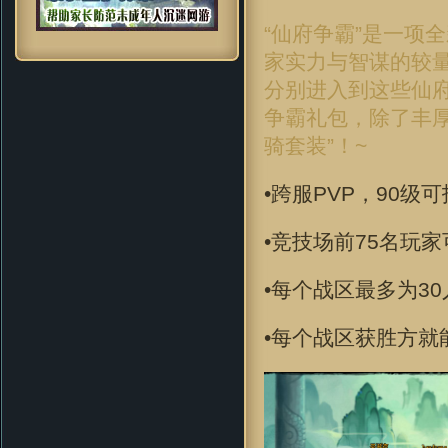
“仙府争霸”是一项
家实力与智谋的较
分别进入到这些仙府
争霸礼包，除了丰
骑套装”！~
•跨服PVP，90级
•竞技场前75名玩
•每个战区最多为30
•每个战区获胜方就