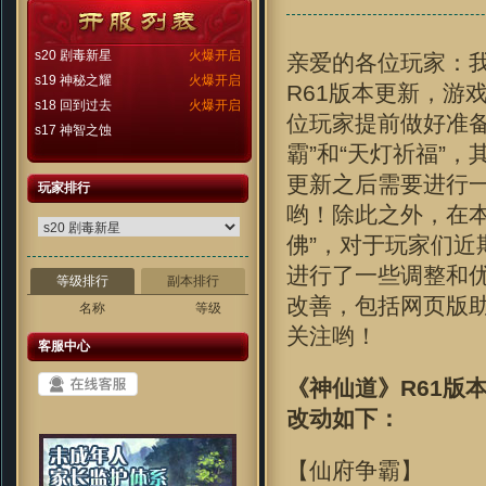
s20 剧毒新星
火爆开启
亲爱的各位玩家：我
s19 神秘之耀
火爆开启
R61版本更新，游
s18 回到过去
火爆开启
位玩家提前做好准
s17 神智之蚀
霸”和“天灯祈福”
更新之后需要进行
玩家排行
哟！除此之外，在
佛”，对于玩家们
进行了一些调整和
等级排行
副本排行
改善，包括网页版
名称
等级
关注哟！
客服中心
《神仙道》R61版本更
改动如下：
【仙府争霸】