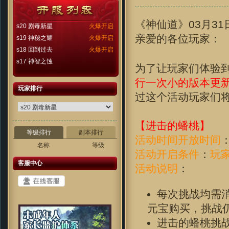
《神仙道》03月3
s20 剧毒新星
火爆开启
亲爱的各位玩家：
s19 神秘之耀
火爆开启
s18 回到过去
火爆开启
s17 神智之蚀
为了让玩家们体验
行一次小的版本更
玩家排行
过这个活动玩家们
【进击的蟠桃】
等级排行
副本排行
活动时间开放时间
名称
等级
活动开启条件
：
玩
客服中心
活动说明
：
每次挑战均需
元宝购买，挑战
进击的蟠桃挑