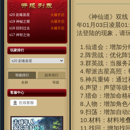
s20 剧毒新星
火爆开启
《神仙道》双线【
s19 神秘之耀
火爆开启
年01月03日凌晨0
s18 回到过去
火爆开启
法登陆的现象，请
s17 神智之蚀
1.仙道会：增加分
玩家排行
2.阵营战：优化阵
3.群英战：当服务
4.帮派吉星高照：
等级排行
副本排行
5.神兵重铸：通
名称
等级
6.声望：声望等级
客服中心
7.猎命：增加命格
8.人物：增加角
9.扫荡：增加自动
10.材料：材料堆
11.找回：增加找