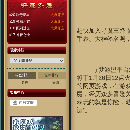
s20 剧毒新星
火爆开启
s19 神秘之耀
火爆开启
s18 回到过去
火爆开启
赶快加入寻魔王降临
s17 神智之蚀
手表、大神签名照
玩家排行
寻梦游盟平台20
等级排行
副本排行
将于1月26日12点
名称
等级
的网页游戏，在游
客服中心
魔，经历众多冒险
戏玩的就是惊险，
运”。