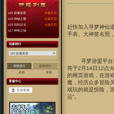
s20 剧毒新星
火爆开启
s19 神秘之耀
火爆开启
s18 回到过去
火爆开启
赶快加入寻梦神仙道
s17 神智之蚀
手表、大神签名照
玩家排行
寻梦游盟平台20
等级排行
副本排行
将于2月14日12点
名称
等级
的网页游戏，在游
客服中心
魔，经历众多冒险
戏玩的就是惊险，
运”。