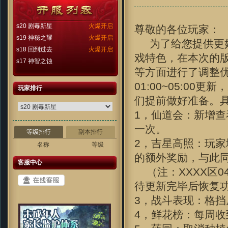
s20 剧毒新星
火爆开启
尊敬的各位玩家：
s19 神秘之耀
火爆开启
为了给您提供更好
s18 回到过去
火爆开启
戏特色，在本次的
s17 神智之蚀
等方面进行了调整优
01:00~05:0
玩家排行
们提前做好准备。
1，仙道会：新增
一次。
等级排行
副本排行
2，吉星高照：玩
名称
等级
的额外奖励，与此同
客服中心
（注：XXXX区0
待更新完毕后恢复
3，战斗表现：格
4，鲜花榜：每周