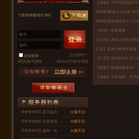
【攻略】平民玩家挑战23
将神蓝/紫魂怎么收集 非
下载将神微端(0.8M)
将神蓝魂紫魂收集个人心
《将神》答题题库
账号
【心得】将神之神将全图
密码
心得】将神之神将全图鉴
忘记密码？
自动登录
【心得】将神初玩十天心
用QQ账号登陆
用VeryCD账号登陆
【攻略】聚魂攻略参考
【攻略】文帝霸陵、景帝阳
寻梦将神9区 震天猛击
火爆开启
寻梦将神8区 流星箭雨
火爆开启
寻梦将神7区 破阵一击
火爆开启