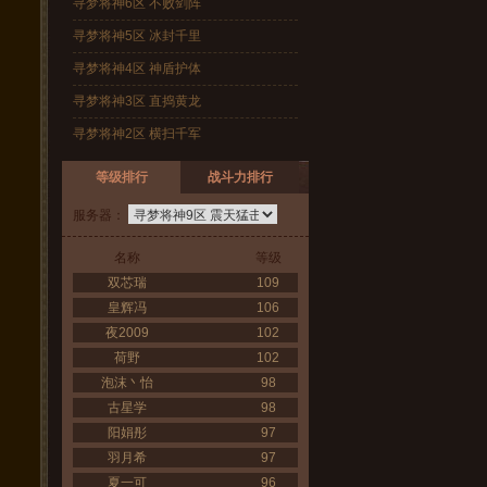
寻梦将神6区 不败剑阵
寻梦将神5区 冰封千里
寻梦将神4区 神盾护体
寻梦将神3区 直捣黄龙
寻梦将神2区 横扫千军
等级排行
战斗力排行
服务器：
名称
等级
双芯瑞
109
皇辉冯
106
夜2009
102
荷野
102
泡沫丶怡
98
古星学
98
阳娟彤
97
羽月希
97
夏一可
96