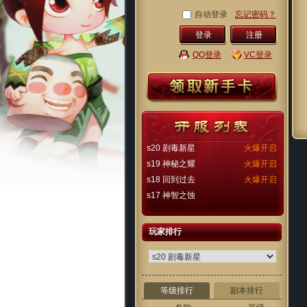
自动登录
忘记密码？
注册
QQ登录
VC登录
s20 剧毒新星
火爆开启
s19 神秘之耀
火爆开启
s18 回到过去
火爆开启
s17 神智之蚀
玩家排行
等级排行
副本排行