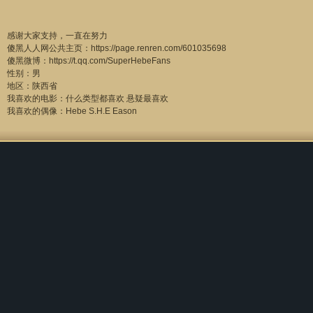
感谢大家支持，一直在努力
傻黑人人网公共主页：https://page.renren.com/601035698
傻黑微博：https://t.qq.com/SuperHebeFans
性别：男
地区：陕西省
我喜欢的电影：什么类型都喜欢 悬疑最喜欢
我喜欢的偶像：Hebe S.H.E Eason