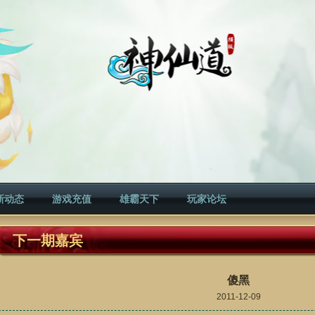
新动态
游戏充值
雄霸天下
玩家论坛
下一期嘉宾
傻黑
2011-12-09