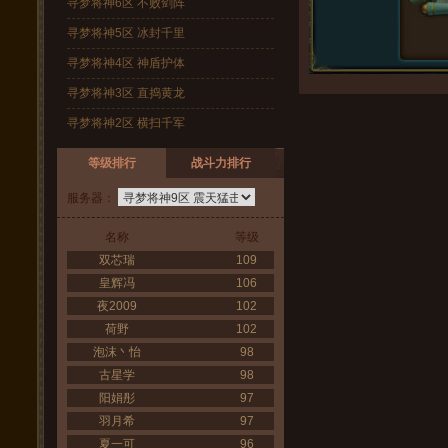
寻梦将神6区 不败剑阵
寻梦将神5区 冰封千里
寻梦将神4区 神盾护体
寻梦将神3区 直捣黄龙
寻梦将神2区 横扫千军
等级排行
战斗力排行
服务器：
名称
等级
双芯瑞
109
皇辉冯
106
夜2009
102
荷野
102
泡沫丶怡
98
古星学
98
阳娟彤
97
羽月希
97
夏一可
96