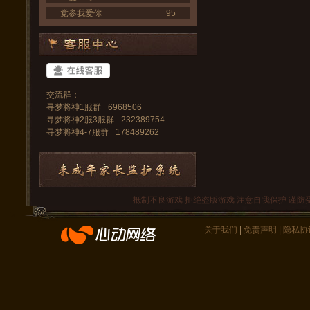
党参我爱你
95
交流群：
寻梦将神1服群
6968506
寻梦将神2服3服群
232389754
寻梦将神4-7服群
178489262
抵制不良游戏 拒绝盗版游戏 注意自我保护 谨防
关于我们
|
免责声明
|
隐私协