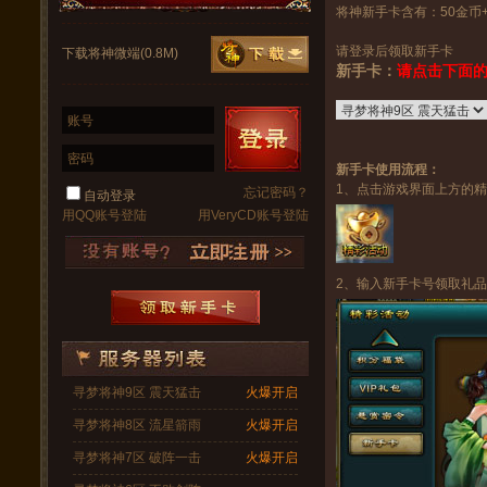
将神新手卡含有：50金币+
请登录后领取新手卡
下载将神微端(0.8M)
新手卡：
请点击下面
账号
密码
新手卡使用流程：
1、点击游戏界面上方的
忘记密码？
自动登录
用QQ账号登陆
用VeryCD账号登陆
2、输入新手卡号领取礼品
寻梦将神9区 震天猛击
火爆开启
寻梦将神8区 流星箭雨
火爆开启
寻梦将神7区 破阵一击
火爆开启