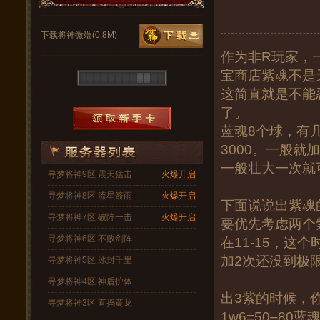
下载将神微端(0.8M)
作为非R玩家，
宝商店紫魂不是
这简直就是不能
了。
蓝魂8个球，有
3000。一般
一般壮大一次就
寻梦将神9区 震天猛击
火爆开启
寻梦将神8区 流星箭雨
火爆开启
下面说说出紫魂
寻梦将神7区 破阵一击
火爆开启
要优先考虑两个
寻梦将神6区 不败剑阵
在11-15，这
加2次还没到极
寻梦将神5区 冰封千里
寻梦将神4区 神盾护体
出3紫的时候，
寻梦将神3区 直捣黄龙
1w6=50–80