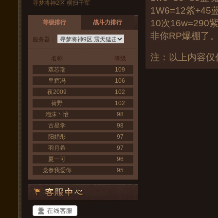
寻梦将神2区 横扫千军
1W6=12紫+45
10次16w=2
等级排行
战斗力排行
非你RP爆棚了
服务器：
注：以上内容仅
名称
等级
双芯瑞
109
皇辉冯
106
夜2009
102
荷野
102
泡沫丶怡
98
古星学
98
阳娟彤
97
羽月希
97
夏一可
96
党参我爱你
95