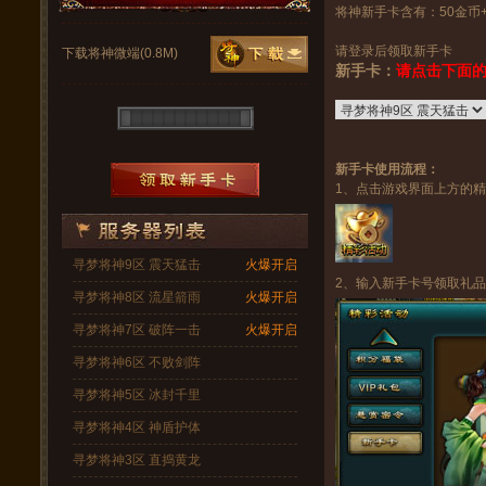
将神新手卡含有：50金币+
请登录后领取新手卡
下载将神微端(0.8M)
新手卡：
请点击下面
新手卡使用流程：
1、点击游戏界面上方的
寻梦将神9区 震天猛击
火爆开启
2、输入新手卡号领取礼品
寻梦将神8区 流星箭雨
火爆开启
寻梦将神7区 破阵一击
火爆开启
寻梦将神6区 不败剑阵
寻梦将神5区 冰封千里
寻梦将神4区 神盾护体
寻梦将神3区 直捣黄龙