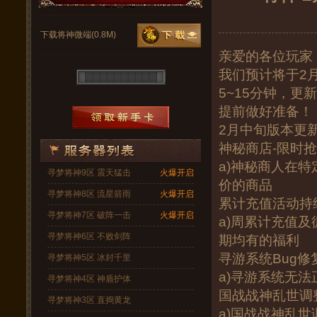
下载将神微端(0.8M)
亲爱的各位玩家
我们预计将于2月
5~15分钟，
提前做好准备！
2月中旬版本更
神秘商店-限时
a)神秘商人在
寻梦将神9区 震天猛击
火爆开启
价的商品
寻梦将神8区 流星箭雨
火爆开启
累计充值活动持
寻梦将神7区 破阵一击
火爆开启
a)周累计充值
寻梦将神6区 不败剑阵
期均有的福利
寻游系统Bug修
寻梦将神5区 冰封千里
a)寻游系统无法
寻梦将神4区 神盾护体
国战战神乱世调
寻梦将神3区 直捣黄龙
a)国战战神乱