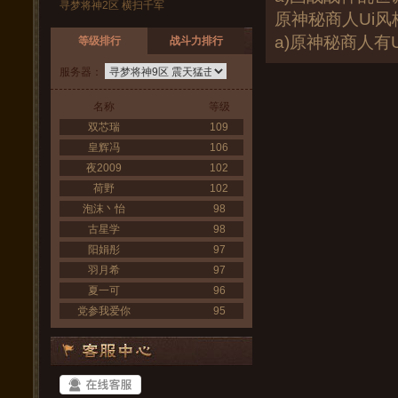
寻梦将神2区 横扫千军
原神秘商人Ui风
a)原神秘商人
等级排行
战斗力排行
服务器：
名称
等级
双芯瑞
109
皇辉冯
106
夜2009
102
荷野
102
泡沫丶怡
98
古星学
98
阳娟彤
97
羽月希
97
夏一可
96
党参我爱你
95